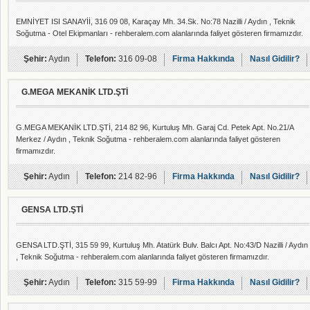
EMNİYET ISI SANAYİİ, 316 09 08, Karaçay Mh. 34.Sk. No:78 Nazilli / Aydın , Teknik
Soğutma - Otel Ekipmanları - rehberalem.com alanlarında faliyet gösteren firmamızdır.
Şehir:
Aydın
Telefon:
316 09-08
Firma Hakkında
Nasıl Gidilir?
G.MEGA MEKANİK LTD.ŞTİ
G.MEGA MEKANİK LTD.ŞTİ, 214 82 96, Kurtuluş Mh. Garaj Cd. Petek Apt. No.21/A
Merkez / Aydın , Teknik Soğutma - rehberalem.com alanlarında faliyet gösteren
firmamızdır.
Şehir:
Aydın
Telefon:
214 82-96
Firma Hakkında
Nasıl Gidilir?
GENSA LTD.ŞTİ
GENSA LTD.ŞTİ, 315 59 99, Kurtuluş Mh. Atatürk Bulv. Balcı Apt. No:43/D Nazilli / Aydın
, Teknik Soğutma - rehberalem.com alanlarında faliyet gösteren firmamızdır.
Şehir:
Aydın
Telefon:
315 59-99
Firma Hakkında
Nasıl Gidilir?