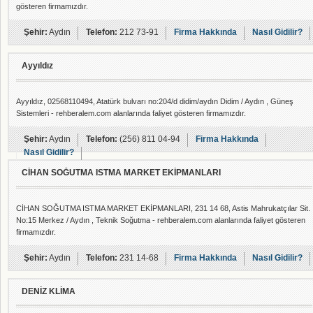
gösteren firmamızdır.
Şehir:
Aydın
Telefon:
212 73-91
Firma Hakkında
Nasıl Gidilir?
Ayyıldız
Ayyıldız, 02568110494, Atatürk bulvarı no:204/d didim/aydın Didim / Aydın , Güneş
Sistemleri - rehberalem.com alanlarında faliyet gösteren firmamızdır.
Şehir:
Aydın
Telefon:
(256) 811 04-94
Firma Hakkında
Nasıl Gidilir?
CİHAN SOĞUTMA ISTMA MARKET EKİPMANLARI
CİHAN SOĞUTMA ISTMA MARKET EKİPMANLARI, 231 14 68, Astis Mahrukatçılar Sit.
No:15 Merkez / Aydın , Teknik Soğutma - rehberalem.com alanlarında faliyet gösteren
firmamızdır.
Şehir:
Aydın
Telefon:
231 14-68
Firma Hakkında
Nasıl Gidilir?
DENİZ KLİMA