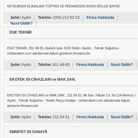
MITSUBISHI KLİMALARI TOPTAN VE PERAKENDE AYDIN BÖLGE BAYİSİ
Şehir:
Aydın
Telefon:
(256) 212 62-22
Firma Hakkında
Nasıl Gidilir?
EGE TEKNİK
EGE TEKNİK, 811 48 83, Atatürk bulv 41/D Didim / Aydın , Teknik Soğutma -
rehberalem.com alanlarında faliyet gösteren firmamızdır.
Şehir:
Aydın
Telefon:
811 48-83
Firma Hakkında
Nasıl Gidilir?
EKOTEK ISI CİHAZLARI ve MAK.SAN.
EKOTEK ISI CİHAZLARI ve MAK.SAN., 211 54 51, Alt San. Filistin Cd. No:1/A Merkez /
Aydın , Teknik Soğutma - Yedek Parça İmalatı - rehberalem.com alanlarında faliyet
gösteren firmamızdır.
Şehir:
Aydın
Telefon:
211 54-51
Firma Hakkında
Nasıl Gidilir?
EMNİYET ISI SANAYİİ