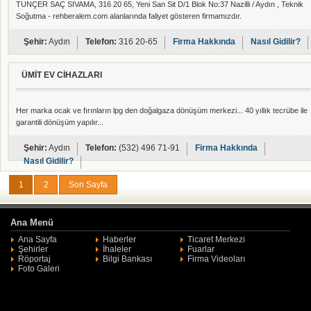
TUNÇER SAÇ SIVAMA, 316 20 65, Yeni San Sit D/1 Blok No:37 Nazilli / Aydın , Teknik
Soğutma - rehberalem.com alanlarında faliyet gösteren firmamızdır.
Şehir:
Aydın
Telefon:
316 20-65
Firma Hakkında
Nasıl Gidilir?
ÜMİT EV CİHAZLARI
Her marka ocak ve fırınların lpg den doğalgaza dönüşüm merkezi... 40 yıllık tecrübe ile
garantili dönüşüm yapılır...
Şehir:
Aydın
Telefon:
(532) 496 71-91
Firma Hakkında
Nasıl Gidilir?
1
2
Son Sayfa
Ana Menü
Ana Sayfa
Haberler
Ticaret Merkezi
Şehirler
İhaleler
Fuarlar
Röportaj
Bilgi Bankası
Firma Videoları
Foto Galeri