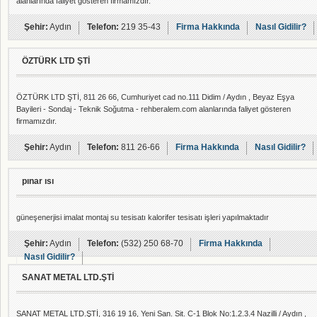
alanlarında faliyet gösteren firmamızdır.
Şehir:
Aydın
Telefon:
219 35-43
Firma Hakkında
Nasıl Gidilir?
ÖZTÜRK LTD ŞTİ
ÖZTÜRK LTD ŞTİ, 811 26 66, Cumhuriyet cad no.111 Didim / Aydın , Beyaz Eşya
Bayileri - Sondaj - Teknik Soğutma - rehberalem.com alanlarında faliyet gösteren
firmamızdır.
Şehir:
Aydın
Telefon:
811 26-66
Firma Hakkında
Nasıl Gidilir?
pınar ısı
güneşenerjisi imalat montaj su tesisatı kalorifer tesisatı işleri yapılmaktadır
Şehir:
Aydın
Telefon:
(532) 250 68-70
Firma Hakkında
Nasıl Gidilir?
SANAT METAL LTD.ŞTİ
SANAT METAL LTD.ŞTİ, 316 19 16, Yeni San. Sit. C-1 Blok No:1.2.3.4 Nazilli / Aydın ,