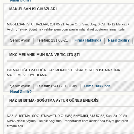
Nasıl Gidilir?
MAK-ELSAN ISI CİHAZLARI
MAK-ELSAN ISI CİHAZLARI, 231 05 21, Astim Org. San. Bölg. 3.Cd. No:12 Merkez /
Aydın , Teknik Soğutma - rehberalem.com alanlarında faliyet gösteren firmamızdır.
Şehir:
Aydın
Telefon:
231 05-21
Firma Hakkında
Nasıl Gidilir?
MKC MEKANİK MÜH SAN VE TİC LTD ŞTİ
ISITMA DOĞUTMA DOĞALGAZ MEKANİK TESİSAT YERDEN ISITMA KLİMA
MALZEME VE UYGULAMA
Şehir:
Aydın
Telefon:
(541) 711 81-09
Firma Hakkında
Nasıl Gidilir?
NAZ ISI ISITMA- SOĞUTMA AYTUR GÜNEŞ ENERJİSİ
NAZ ISI ISITMA- SOĞUTMA AYTUR GÜNEŞ ENERJİSİ, 313 57 52, San. Sit. 92.Sk.
No:65 Nazilli / Aydın , Teknik Soğutma - rehberalem.com alanlarında faliyet gösteren
firmamızdır.