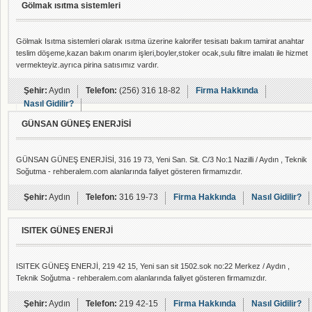
Gölmak ısıtma sistemleri
Gölmak Isıtma sistemleri olarak ısıtma üzerine kalorifer tesisatı bakım tamirat anahtar
teslim döşeme,kazan bakım onarım işleri,boyler,stoker ocak,sulu filtre imalatı ile hizmet
vermekteyiz.ayrıca pirina satısımız vardır.
Şehir:
Aydın
Telefon:
(256) 316 18-82
Firma Hakkında
Nasıl Gidilir?
GÜNSAN GÜNEŞ ENERJİSİ
GÜNSAN GÜNEŞ ENERJİSİ, 316 19 73, Yeni San. Sit. C/3 No:1 Nazilli / Aydın , Teknik
Soğutma - rehberalem.com alanlarında faliyet gösteren firmamızdır.
Şehir:
Aydın
Telefon:
316 19-73
Firma Hakkında
Nasıl Gidilir?
ISITEK GÜNEŞ ENERJİ
ISITEK GÜNEŞ ENERJİ, 219 42 15, Yeni san sit 1502.sok no:22 Merkez / Aydın ,
Teknik Soğutma - rehberalem.com alanlarında faliyet gösteren firmamızdır.
Şehir:
Aydın
Telefon:
219 42-15
Firma Hakkında
Nasıl Gidilir?