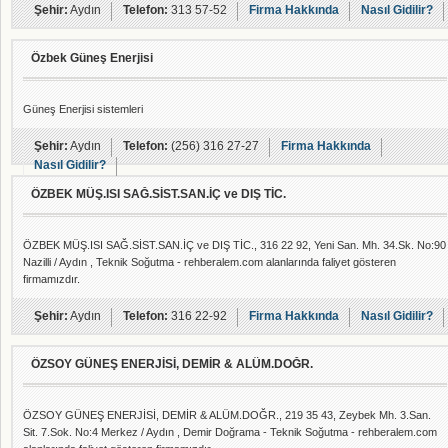
Şehir:
Aydın
Telefon:
313 57-52
Firma Hakkında
Nasıl Gidilir?
Özbek Güneş Enerjisi
Güneş Enerjisi sistemleri
Şehir:
Aydın
Telefon:
(256) 316 27-27
Firma Hakkında
Nasıl Gidilir?
ÖZBEK MÜŞ.ISI SAĞ.SİST.SAN.İÇ ve DIŞ TİC.
ÖZBEK MÜŞ.ISI SAĞ.SİST.SAN.İÇ ve DIŞ TİC., 316 22 92, Yeni San. Mh. 34.Sk. No:90
Nazilli / Aydın , Teknik Soğutma - rehberalem.com alanlarında faliyet gösteren
firmamızdır.
Şehir:
Aydın
Telefon:
316 22-92
Firma Hakkında
Nasıl Gidilir?
ÖZSOY GÜNEŞ ENERJİSİ, DEMİR & ALÜM.DOĞR.
ÖZSOY GÜNEŞ ENERJİSİ, DEMİR & ALÜM.DOĞR., 219 35 43, Zeybek Mh. 3.San.
Sit. 7.Sok. No:4 Merkez / Aydın , Demir Doğrama - Teknik Soğutma - rehberalem.com